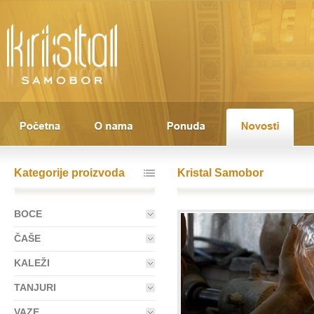
Kategorije proizvoda
Kristal Samobor
BOCE
ČAŠE
KALEŽI
TANJURI
VAZE