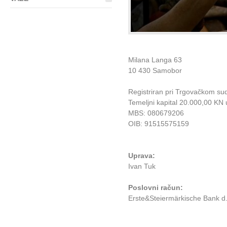
Milana Langa 63
10 430 Samobor
Registriran pri Trgovačkom su
Temeljni kapital 20.000,00 KN u
MBS: 080679206
OIB: 91515575159
Uprava:
Ivan Tuk
Poslovni račun:
Erste&Steiermärkische Bank 