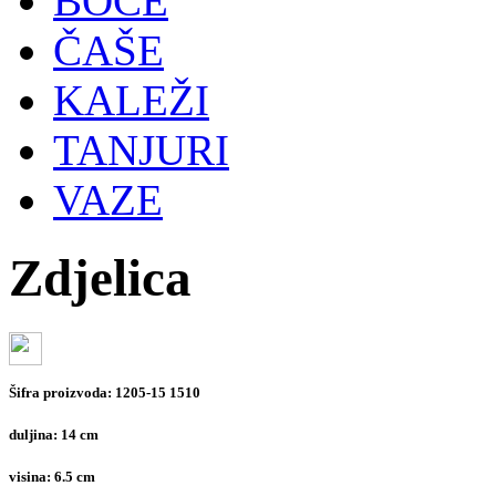
BOCE
ČAŠE
KALEŽI
TANJURI
VAZE
Zdjelica
Šifra proizvoda:
1205-15 1510
duljina:
14 cm
visina:
6.5 cm