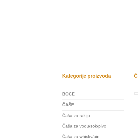
Kategorije proizvoda
Č
BOCE
ČAŠE
Čaša za rakiju
Čaša za vodu/sok/pivo
Čaša za whisky/gin