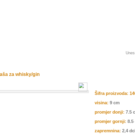
aša za whisky/gin
Šifra proizvoda:
14
visina:
9 cm
promjer donji:
7.5 
promjer gornji:
8.5
zapremnina:
2,4 dc