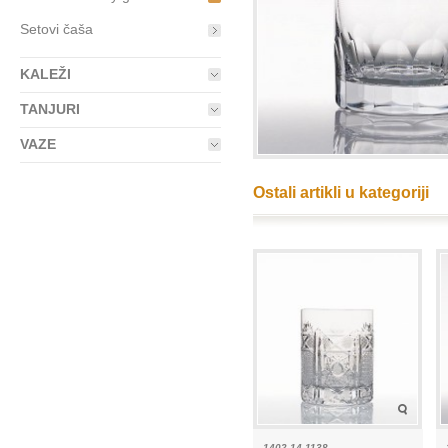
Setovi čaša
KALEŽI
TANJURI
VAZE
Ostali artikli u kategoriji
1402-14 1138