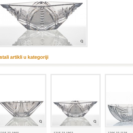
tali artikli u kategoriji
1215-23 1900
1215-23 1963
1206-33 1138