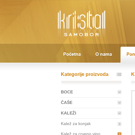
Kategorije proizvoda
K
BOCE
ČAŠE
KALEŽI
Kalež za konjak
Kalež za crveno vino