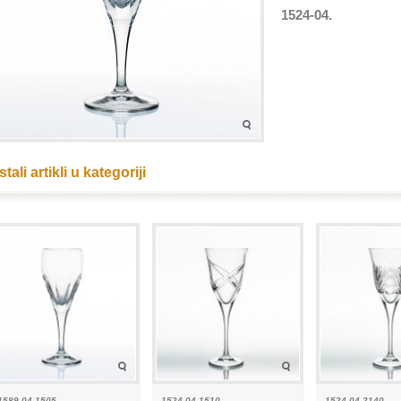
1524-04.
tali artikli u kategoriji
1589-04 1505
1524-04 1510
1524-04 2140