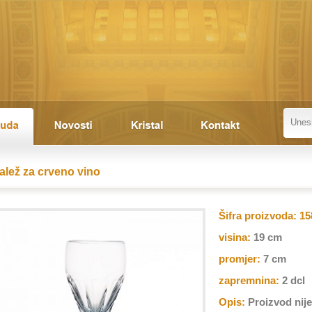
alež za crveno vino
Šifra proizvoda:
15
visina:
19 cm
promjer:
7 cm
zapremnina:
2 dcl
Opis:
Proizvod nij